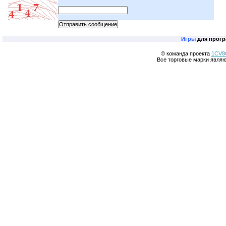
Игры
для прогр
© команда проекта
1CV8
Все торговые марки являю